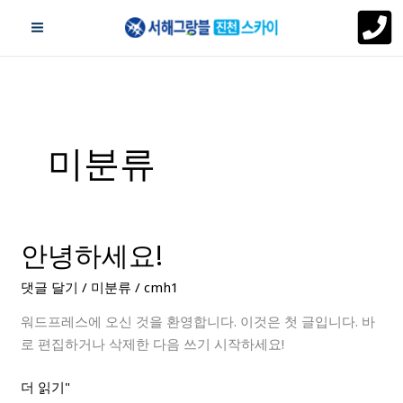
콘
텐
츠
로
건
너
뛰
미분류
기
안녕하세요!
안
녕
댓글 달기
/
미분류
/
cmh1
하
세
워드프레스에 오신 것을 환영합니다. 이것은 첫 글입니다. 바
요!
로 편집하거나 삭제한 다음 쓰기 시작하세요!
더 읽기"